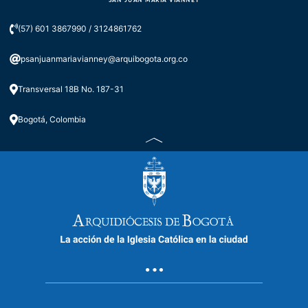
SAN JUAN MARIA VIANNEY
(57) 601 3867990 / 3124861762
psanjuanmariavianney@arquibogota.org.co
Transversal 18B No. 187-31
Bogotá, Colombia