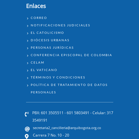
Enlaces
ENLACES
CORREO
NOTIFICACIONES JUDICIALES
EL CATOLICISMO
DIÓCESIS URBANAS
PERSONAS JURÍDICAS
CONFERENCIA EPISCOPAL DE COLOMBIA
CELAM
EL VATICANO
TÉRMINOS Y CONDICIONES
POLÍTICA DE TRATAMIENTO DE DATOS
PERSONALES
PBX: 601 3505511 - 601 5803491 - Celular: 317
3549191
secretaria2_cancilleria@arquibogota.org.co
Carrera 7 No. 10 - 20